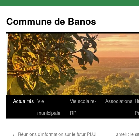
Commune de Banos
Aller
Actualités
Vie
Vie scolaire-
Associations
Hi
au
municipale
RPI
P
contenu
←
Réunions d’information sur le futur PLUI
ameli : le 