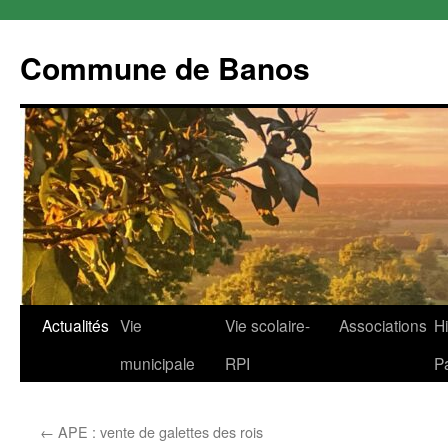
Commune de Banos
Aller
Actualités
Vie
Vie scolaire-
Associations
Hi
au
municipale
RPI
P
contenu
←
APE : vente de galettes des rois