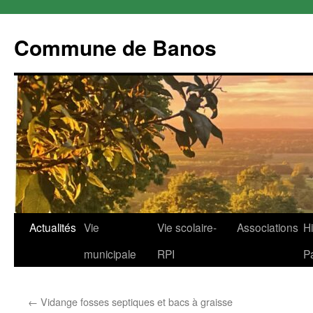
Commune de Banos
Aller
Actualités
Vie
Vie scolaire-
Associations
Hi
au
municipale
RPI
P
contenu
←
Vidange fosses septiques et bacs à graisse