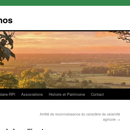
nos
olaire-RPI
Associations
Histoire et Patrimoine
Contact
Arrêté de reconnaissance du caractère de calamité
agricole
→