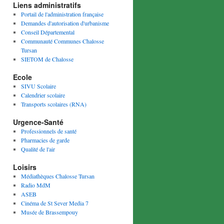
Liens administratifs
Portail de l'administration française
Demandes d'autorisation d'urbanisme
Conseil Départemental
Communauté Communes Chalosse
Tursan
SIETOM de Chalosse
Ecole
SIVU Scolaire
Calendrier scolaire
Transports scolaires (RNA)
Urgence-Santé
Professionnels de santé
Pharmacies de garde
Qualité de l'air
Loisirs
Médiathèques Chalosse Tursan
Radio MdM
ASEB
Cinéma de St Sever Media 7
Musée de Brassempouy