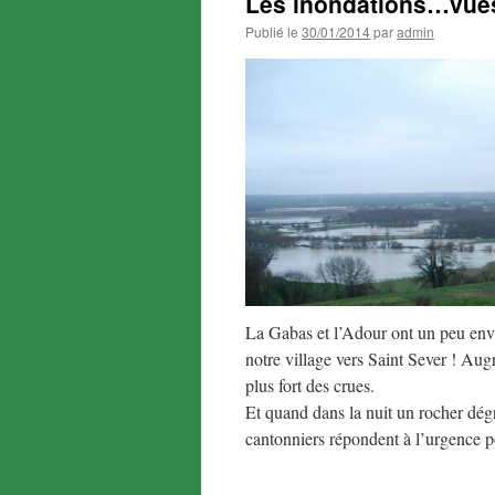
Les inondations…vues 
Publié le
30/01/2014
par
admin
La Gabas et l’Adour ont un peu env
notre village vers Saint Sever ! Au
plus fort des crues.
Et quand dans la nuit un rocher dégri
cantonniers répondent à l’urgence po