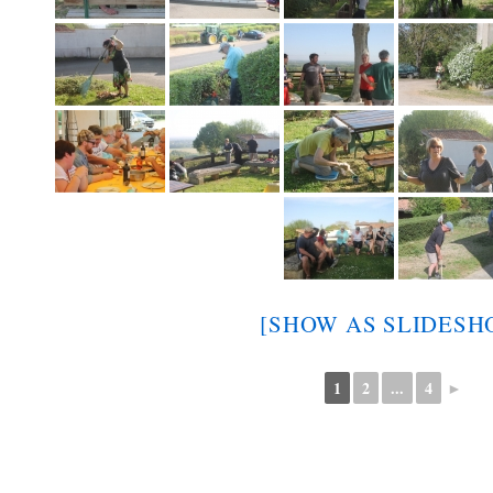
[SHOW AS SLIDESH
1
2
...
4
►