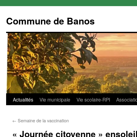
Commune de Banos
Aller
Actualités
Vie municipale
Vie scolaire-RPI
Associati
au
←
Semaine de la vaccination
contenu
« Journée citoyenne » ensolei