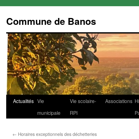
Commune de Banos
Aller
Actualités
Vie
Vie scolaire-
Associations
Hi
au
municipale
RPI
P
contenu
←
Horaires exceptionnels des déchetteries