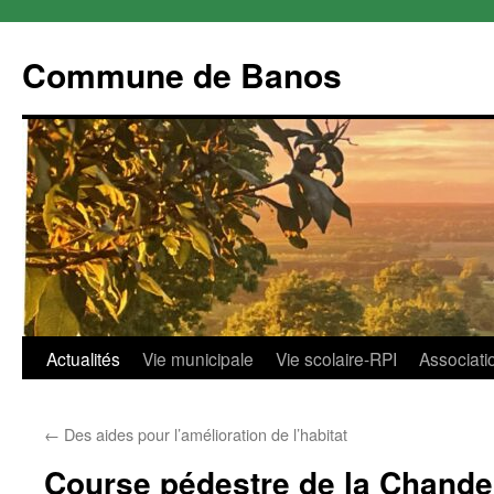
Commune de Banos
Aller
Actualités
Vie municipale
Vie scolaire-RPI
Associati
au
←
Des aides pour l’amélioration de l’habitat
contenu
Course pédestre de la Chande